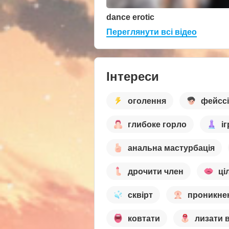
dance erotic
Переглянути всі відео
Інтереси
оголення
фейссі
глибоке горло
і
анальна мастурбація
дрочити член
ці
сквірт
проникнен
ковтати
лизати в