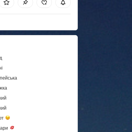
д
ні
пейська
жка
кий
кий
ет
пари