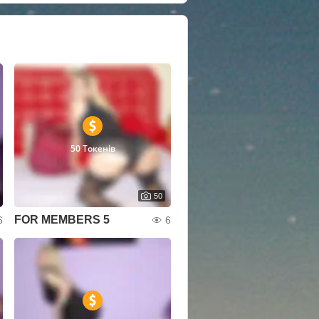
50 Токенів
50
FOR MEMBERS 5
6
6