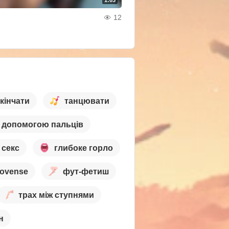
1:03
12
кінчати
танцювати
з допомогою пальців
 секс
глибоке горло
lovense
фут-фетиш
трах між ступнями
н