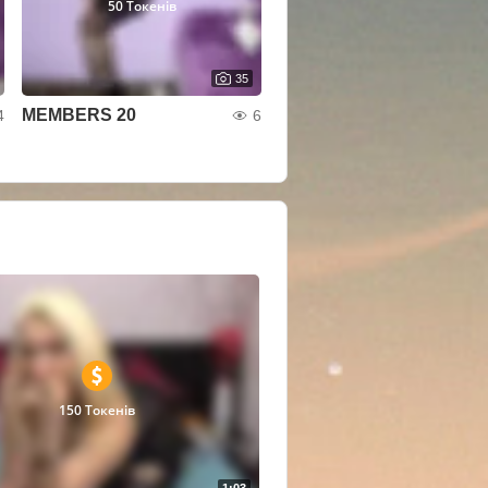
50 Токенів
35
MEMBERS 20
4
6
150 Токенів