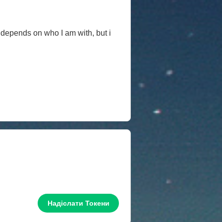
it depends on who I am with, but i
Надіслати Токени