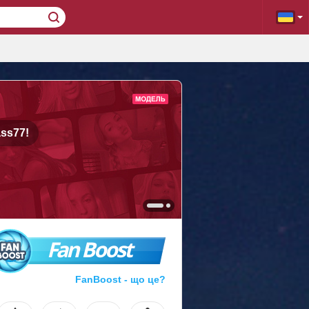
ss77!
Fan Boost
FanBoost - що це?