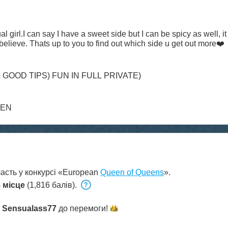
ual girl.I can say I have a sweet side but I can be spicy as well, 
elieve. Thats up to you to find out which side u get out more❤️
GOOD TIPS) FUN IN FULL PRIVATE)
MEN
асть у конкурсі «European
Queen of Queens
».
 місце
(1,816 балів).
и
Sensualass77
до
перемоги!