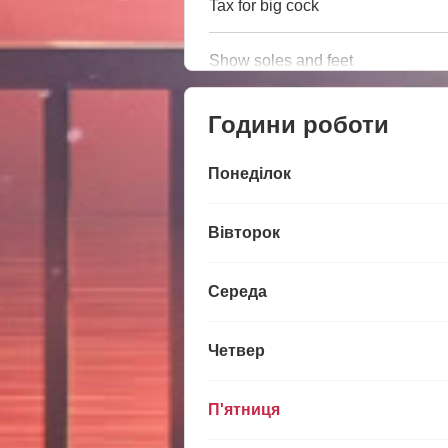
Tax for big cock
Show soles and feet
Години роботи
Понеділок
Вівторок
Середа
Четвер
П'ятниця