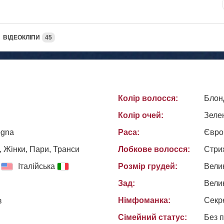
ВІДЕОКЛІПИ
45
Колір волосся:
Блон
Колір очей:
Зеле
logna
Раса:
Євро
, Жiнки, Пари, Транси
Лобкове волосся:
Стри
Італійська
Розмір грудей:
Вели
Зад:
Вели
Німфоманка:
Секр
в
Сімейний статус:
Без 