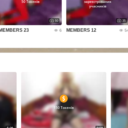
50 Токенів
зареєстрованих
учасників
50
35
MEMBERS 23
MEMBERS 12
6
5
150 Токенів