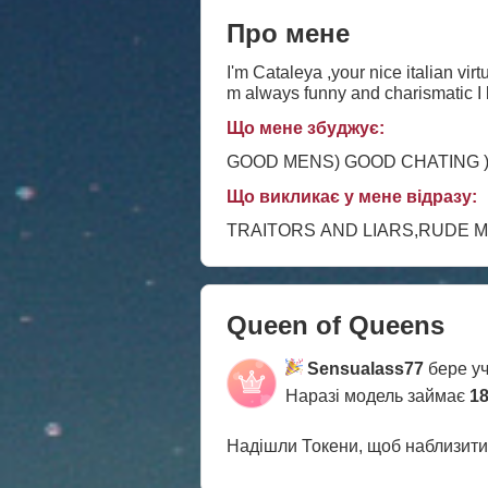
Про мене
I'm Cataleya ,your nice italian virt
m always funny and charismatic I b
Що мене збуджує:
GOOD MENS) GOOD CHATING ) 
Що викликає у мене відразу:
TRAITORS AND LIARS,RUDE 
Queen of Queens
Sensualass77
бере уч
Наразі модель займає
18
Надішли Токени, щоб наблизит