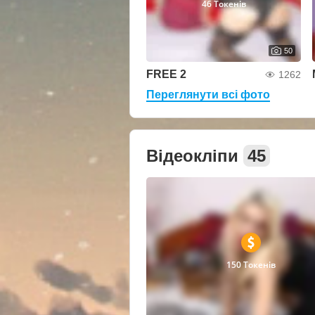
46 Токенів
50
FREE 2
1262
Переглянути всі фото
Відеокліпи
45
150 Токенів