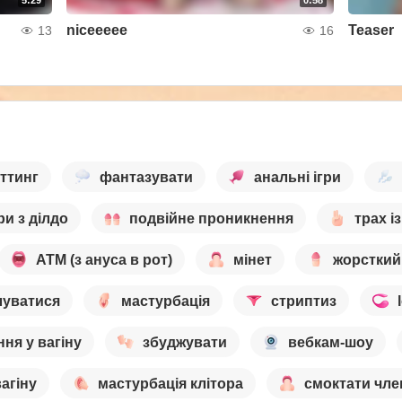
5:29
0:58
niceeeee
Teaser
13
16
ттинг
фантазувати
анальні ігри
гри з ділдо
подвійне проникнення
трах і
ATM (з ануса в рот)
мінет
жорсткий
луватися
мастурбація
стриптиз
ня у вагіну
збуджувати
вебкам-шоу
агіну
мастурбація клітора
смоктати чле