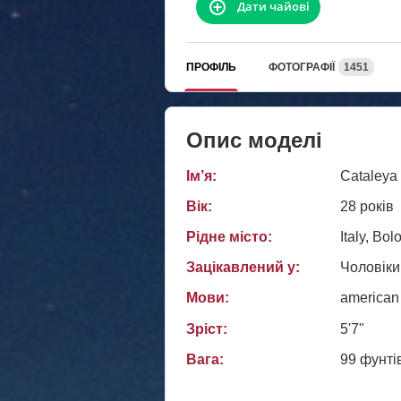
Дати чайові
ПРОФІЛЬ
ФОТОГРАФІЇ
1451
Опис моделі
Ім’я:
Cataleya
Вік:
28 років
Рідне місто:
Italy, Bo
Зацікавлений у:
Чоловіки
Мови:
american
Зріст:
5'7"
Вага:
99 фунті