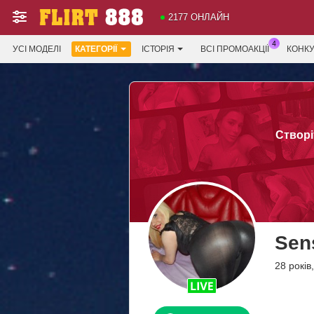
2177 ОНЛАЙН
УСІ МОДЕЛІ
КАТЕГОРІЇ
ІСТОРІЯ
ВСІ ПРОМОАКЦІЇ
КОНК
Створі
Sen
28 років,