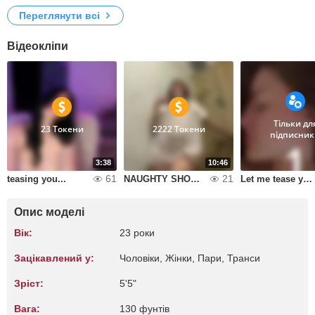
Переглянути всі
Відеокліпи
Тільки дл
23 Токени
2222 Токени
підписник
3:38
10:46
61
21
teasing you...
NAUGHTY SHOWER
Let me tease you
Опис моделі
Вік:
23 роки
Зацікавлений у:
Чоловіки, Жiнки, Пари, Транси
Зріст:
5'5"
Вага:
130 фунтів