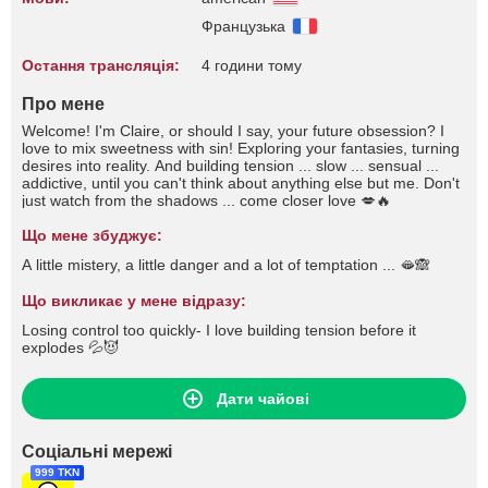
Французька
Остання трансляція:
4 години тому
Про мене
Welcome! I'm Claire, or should I say, your future obsession? I
love to mix sweetness with sin! Exploring your fantasies, turning
desires into reality. And building tension ... slow ... sensual ...
addictive, until you can't think about anything else but me. Don't
just watch from the shadows ... come closer love 💋🔥
Що мене збуджує:
A little mistery, a little danger and a lot of temptation ... 🫦🙈
Що викликає у мене відразу:
Losing control too quickly- I love building tension before it
explodes 💦😈
Дати чайові
Соціальні мережі
999 TKN