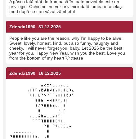
A găsi o fată atât de frumoasă în toate privințele este un
privilegiu. Ochii mei nu vor privi niciodată lumea în același
mod după ce i-au văzut zâmbetul.
Zdenda1990
31.12.2025
People like you are the reason, why I'm happy to be alive.
Sweet, lovely, honest, kind, but also funny, naughty and
cheeky. I will never forget you, baby. Let 2026 be the best
year for you. Happy New Year, wish you the best. Love you
from the bottom of my heart 💘 :tease
Zdenda1990
16.12.2025
⠀⠀⠀⠀⠀⠀⠀⠀⠀⠀⣤⢔⣒⠂⣀⣀⣤⣄⣀⠀⠀
⠀⠀⠀⠀⠀⠀⣴⣿⠋⢠⣟⡼⣷⠼⣎⣼⢇⣿⣄⠱⣄
⠀⠀⠀⠀⠀⠀⠹⣿⡀⣆⠙⠢⠐⠉⠉⣴⣾⣽⢟⡰⠃
⠀⠀⠀⠀⠀⠀⠀⠈⢿⣿⣦⠀⠤⢴⣿⠿⢋⣴⡏⠀⠀
⠀⠀⠀⠀⠀⠀⠀⠀⢸⡙⠻⣿⣶⣦⣭⣉⠁⣿⠀⠀⠀
⠀⠀⠀⠀⠀⠀⠀⠀⠀⣷⠀⠈⠉⠉⠉⠉⠇⡟⠀⠀⠀
⠀⠀⠀⠀⠀⠀⢀⠀⠀⣘⣦⣀⠀⠀⣀⡴⠊⠀⠀⠀⠀
⠀⠀⠀⠀⠀⠀⠈⠙⠛⠛⢻⣿⣿⣿⣿⠻⣧⡀⠀⠀⠀
⠀⠀⠀⠀⠀⠀⠀⠀⠀⠀⠈⠫⣿⠉⠻⣇⠘⠓⠂⣀⠀
⠀⠀⠀⠀⠀⠀⠀⠀⠀⠀⠀⠀⣿⠀⠀⠈⠉⠉⠉⠀⠀
⢶⣾⣿⣿⣿⣿⣿⣶⣄⠀⠀⠀⣿⠀⠀⠀⠀⠀⠀⠀⠀