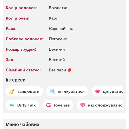
Колір волосся:
Брюнетка
Колір очей:
Карі
Раса:
Європейська
Лобкове волосся:
Поголене
Розмір грудей:
Великий
Зад:
Великий
Сімейний статус:
Без пари
Інтереси
танцювати
спілкуватися
цілуватися
Dirty Talk
lovense
насолоджуватись
Меню чайових